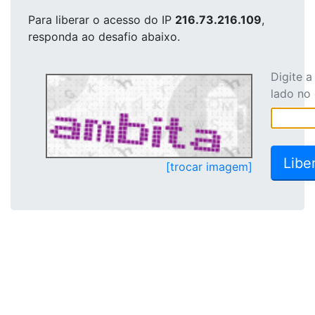
Para liberar o acesso
do IP
216.73.216.109
,
responda ao desafio abaixo.
Digite 
lado no
[trocar imagem]